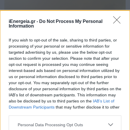
iEnergeia.gr -
Do Not Process My Personal
Information
If you wish to opt-out of the sale, sharing to third parties, or
processing of your personal or sensitive information for
targeted advertising by us, please use the below opt-out
section to confirm your selection. Please note that after your
opt-out request is processed you may continue seeing
interest-based ads based on personal information utilized by
us or personal information disclosed to third parties prior to
your opt-out. You may separately opt-out of the further
disclosure of your personal information by third parties on the
ΠΕΡΙΒΑΛΛΟΝ
IAB’s list of downstream participants. This information may
Ο Δήμος Ελληνικού Αργυρούπολης και οι
also be disclosed by us to third parties on the
IAB’s List of
Εθελοντές Δασοπροστασίας & Πυρόσβεσης
Downstream Participants
that may further disclose it to other
συνέδραμαν στη μεγάλη πυρκαγιά της
third parties.
Αττικής
Personal Data Processing Opt Outs
05/08/2026 - 08:58