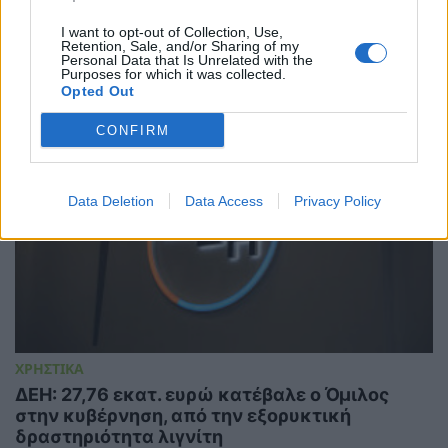
ΗΛΕΚΤΡΙΣΜΟΣ
GreenTank: Τάσεις στην ηλεκτροπαραγωγή –
I want to opt-out of Collection, Use,
Μάιος 2026
Retention, Sale, and/or Sharing of my
Personal Data that Is Unrelated with the
03/07/2026 - 08:46
Purposes for which it was collected.
Opted Out
CONFIRM
Data Deletion
Data Access
Privacy Policy
ΧΡΗΣΤΙΚΑ
ΔΕΗ: 27,76 εκατ. ευρώ κατέβαλε ο Όμιλος
στην κυβέρνηση, από την εξορυκτική
δραστηριότητα λιγνίτη