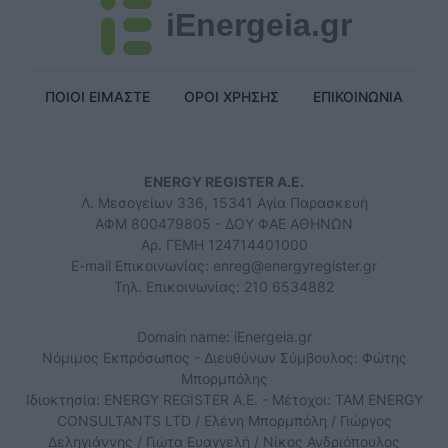
iEnergeia.gr
ΠΟΙΟΙ ΕΙΜΑΣΤΕ
ΟΡΟΙ ΧΡΗΣΗΣ
ΕΠΙΚΟΙΝΩΝΙΑ
ENERGY REGISTER Α.Ε.
Λ. Μεσογείων 336, 15341 Αγία Παρασκευή
ΑΦΜ 800479805 - ΔΟΥ ΦΑΕ ΑΘΗΝΩΝ
Αρ. ΓΕΜΗ 124714401000
E-mail Επικοινωνίας:
enreg@energyregister.gr
Τηλ. Επικοινωνίας: 210 6534882
Domain name: iEnergeia.gr
Νόμιμος Εκπρόσωπος - Διευθύνων Σύμβουλος: Φώτης
Μπορμπόλης
Ιδιοκτησία: ENERGY REGISTER Α.Ε. - Μέτοχοι: TAM ENERGY
CONSULTANTS LTD / Ελένη Μπορμπόλη / Γιώργος
Δεληγιάννης / Γιώτα Ευαγγελή / Νίκος Ανδριόπουλος