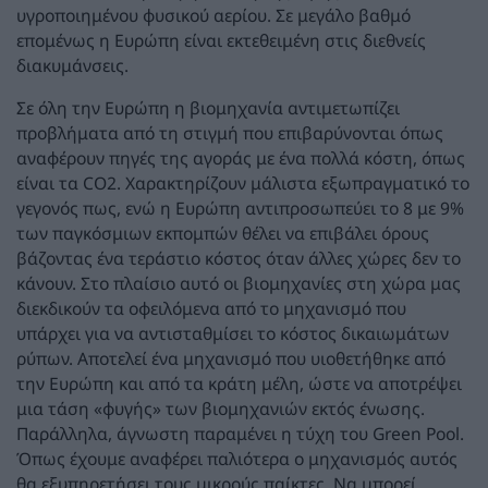
υγροποιημένου φυσικού αερίου. Σε μεγάλο βαθμό
επομένως η Ευρώπη είναι εκτεθειμένη στις διεθνείς
διακυμάνσεις.
Σε όλη την Ευρώπη η βιομηχανία αντιμετωπίζει
προβλήματα από τη στιγμή που επιβαρύνονται όπως
αναφέρουν πηγές της αγοράς με ένα πολλά κόστη, όπως
είναι τα CO2. Χαρακτηρίζουν μάλιστα εξωπραγματικό το
γεγονός πως, ενώ η Ευρώπη αντιπροσωπεύει το 8 με 9%
των παγκόσμιων εκπομπών θέλει να επιβάλει όρους
βάζοντας ένα τεράστιο κόστος όταν άλλες χώρες δεν το
κάνουν. Στο πλαίσιο αυτό οι βιομηχανίες στη χώρα μας
διεκδικούν τα οφειλόμενα από το μηχανισμό που
υπάρχει για να αντισταθμίσει το κόστος δικαιωμάτων
ρύπων. Αποτελεί ένα μηχανισμό που υιοθετήθηκε από
την Ευρώπη και από τα κράτη μέλη, ώστε να αποτρέψει
μια τάση «φυγής» των βιομηχανιών εκτός ένωσης.
Παράλληλα, άγνωστη παραμένει η τύχη του Green Pool.
Όπως έχουμε αναφέρει παλιότερα ο μηχανισμός αυτός
θα εξυπηρετήσει τους μικρούς παίκτες. Να μπορεί