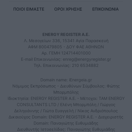
ΠΟΙΟΙ ΕΙΜΑΣΤΕ
ΟΡΟΙ ΧΡΗΣΗΣ
ΕΠΙΚΟΙΝΩΝΙΑ
ENERGY REGISTER Α.Ε.
Λ. Μεσογείων 336, 15341 Αγία Παρασκευή
ΑΦΜ 800479805 - ΔΟΥ ΦΑΕ ΑΘΗΝΩΝ
Αρ. ΓΕΜΗ 124714401000
E-mail Επικοινωνίας:
enreg@energyregister.gr
Τηλ. Επικοινωνίας: 210 6534882
Domain name: iEnergeia.gr
Νόμιμος Εκπρόσωπος - Διευθύνων Σύμβουλος: Φώτης
Μπορμπόλης
Ιδιοκτησία: ENERGY REGISTER Α.Ε. - Μέτοχοι: TAM ENERGY
CONSULTANTS LTD / Ελένη Μπορμπόλη / Γιώργος
Δεληγιάννης / Γιώτα Ευαγγελή / Νίκος Ανδριόπουλος
Δικαιούχος Domain: ENERGY REGISTER Α.Ε. - Διαχειριστής
Domain: Παναγιώτης Ευθυμιάδης
Διευθυντής Ιστοσελίδας: Παναγιώτης Ευθυμιάδης