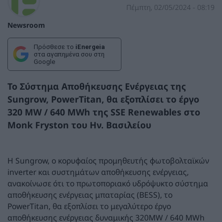
Πέμπτη, 02/05/2024 - 08:19
Newsroom
Πρόσθεσε το
iEnergeia
στα αγαπημένα σου στη
Google
Το Σύστημα Αποθήκευσης Ενέργειας της
Sungrow, PowerTitan, θα εξοπλίσει το έργο
320 MW / 640 MWh της SSE Renewables στο
Monk Fryston του Ην. Βασιλείου
Η Sungrow, ο κορυφαίος προμηθευτής φωτοβολταϊκών
inverter και συστημάτων αποθήκευσης ενέργειας,
ανακοίνωσε ότι το πρωτοποριακό υδρόψυκτο σύστημα
αποθήκευσης ενέργειας μπαταρίας (BESS), το
PowerTitan, θα εξοπλίσει το μεγαλύτερο έργο
αποθήκευσης ενέργειας δυναμικής 320MW / 640 MWh