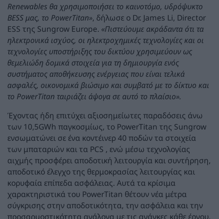
Renewables
θα χρησιμοποιήσει το καινοτόμο, υδρόψυκτο
BESS
μας, το
PowerTitan
»
, δήλωσε ο Dr. James Li, Director
ESS της Sungrow Europe.
«Πιστεύουμε ακράδαντα ότι τα
ηλεκτρονικά ισχύος, οι ηλεκτροχημικές τεχνολογίες και οι
τεχνολογίες υποστήριξης του δικτύου χρησιμεύουν ως
θεμελιώδη δομικά στοιχεία για τη δημιουργία ενός
συστήματος αποθήκευσης ενέργειας που είναι τελικά
ασφαλές, οικονομικά βιώσιμο και συμβατό με το δίκτυο και
το
PowerTitan
ταιριάζει άψογα σε αυτό το πλαίσιο».
Έχοντας ήδη επιτύχει αξιοσημείωτες παραδόσεις άνω
των 10,5GWh παγκοσμίως, το PowerTitan της Sungrow
ενσωματώνει σε ένα κοντέινερ 40 ποδών τα στοιχεία
των μπαταριών και τα PCS , ενώ μέσω τεχνολογίας
αιχμής προσφέρει αποδοτική λειτουργία και συντήρηση,
αποδοτικό έλεγχο της θερμοκρασίας λειτουργίας και
κορυφαία επίπεδα ασφάλειας. Αυτά τα κρίσιμα
χαρακτηριστικά του PowerTitan θέτουν νέα μέτρα
σύγκρισης στην αποδοτικότητα, την ασφάλεια και την
προσαρμοστικότητα ανάλογα με τις ανάγκες κάθε έργου.